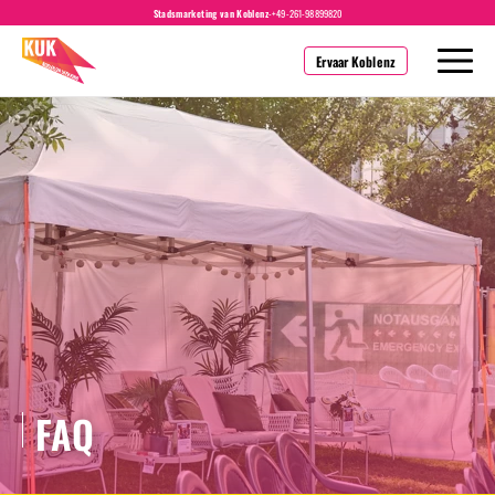
Stadsmarketing van Koblenz
-
+49-261-98899820
Ervaar Koblenz
FAQ