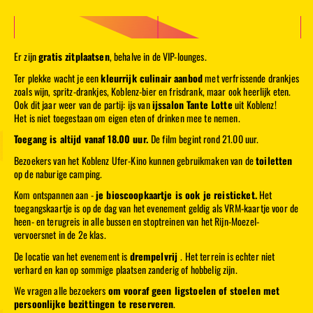
Er zijn
gratis zitplaatsen
, behalve in de VIP-lounges.
Ter plekke wacht je een
kleurrijk culinair aanbod
met verfrissende drankjes
zoals wijn, spritz-drankjes, Koblenz-bier en frisdrank, maar ook heerlijk eten.
Ook dit jaar weer van de partij: ijs van
ijssalon Tante Lotte
uit Koblenz!
Het is niet toegestaan om eigen eten of drinken mee te nemen.
Toegang is altijd vanaf 18.00 uur.
De film begint rond 21.00 uur.
Bezoekers van het Koblenz Ufer-Kino kunnen gebruikmaken van de
toiletten
op de naburige camping.
Kom ontspannen aan -
je bioscoopkaartje is ook je reisticket.
Het
toegangskaartje is op de dag van het evenement geldig als VRM-kaartje voor de
heen- en terugreis in alle bussen en stoptreinen van het Rijn-Moezel-
vervoersnet in de 2e klas.
De locatie van het evenement is
drempelvrij
. Het terrein is echter niet
verhard en kan op sommige plaatsen zanderig of hobbelig zijn.
We vragen alle bezoekers
om vooraf geen ligstoelen of stoelen met
persoonlijke bezittingen te reserveren
.